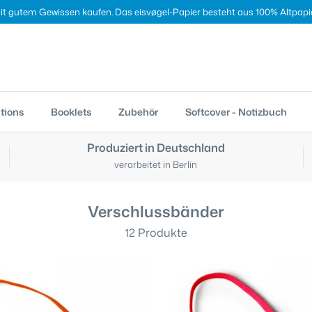
it gutem Gewissen kaufen. Das eisvøgel-Papier besteht aus 100% Altpapie
tions
Booklets
Zubehör
Softcover - Notizbuch
Produziert in Deutschland
verarbeitet in Berlin
Verschlussbänder
12 Produkte