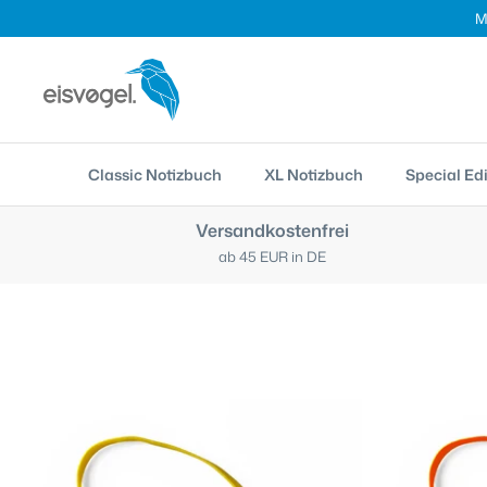
Direkt
M
zum
Inhalt
Classic Notizbuch
XL Notizbuch
Special Edi
Versandkostenfrei
ab 45 EUR in DE