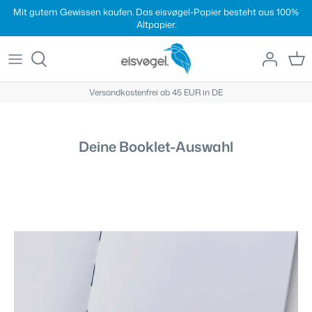
Direkt
Mit gutem Gewissen kaufen. Das eisvøgel-Papier besteht aus 100%
zum
Altpapier.
Inhalt
Versandkostenfrei ab 45 EUR in DE
Deine Booklet-Auswahl