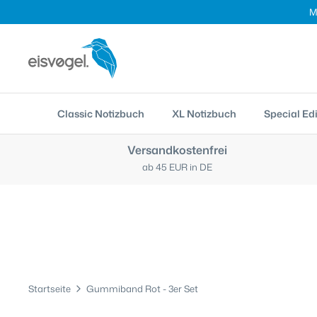
Direkt
M
zum
Inhalt
Classic Notizbuch
XL Notizbuch
Special Edi
Versandkostenfrei
ab 45 EUR in DE
Startseite
Gummiband Rot - 3er Set