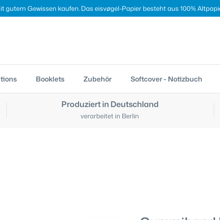
it gutem Gewissen kaufen. Das eisvøgel-Papier besteht aus 100% Altpapie
tions
Booklets
Zubehör
Softcover - Notizbuch
Produziert in Deutschland
verarbeitet in Berlin