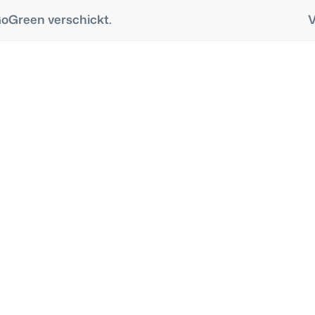
GoGreen verschickt.
V