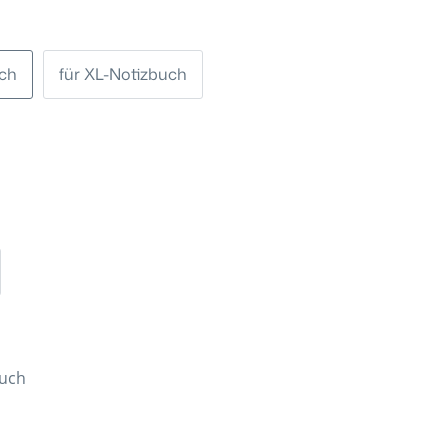
uch
für XL-Notizbuch
buch