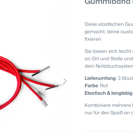
Gummiband Ro
Diese elastischen G
gemacht, deine aust
fixieren.
Sie lassen sich leicht
an Ort und Stelle un
dein Notizbuchsyste
Lieferumfang
: 3 Stüc
Farbe
: Rot
Elastisch & langlebig
Kombiniere mehrere F
nur für den Spaß an 