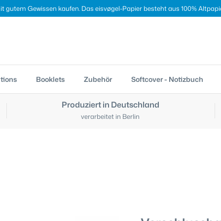
it gutem Gewissen kaufen. Das eisvøgel-Papier besteht aus 100% Altpapie
tions
Booklets
Zubehör
Softcover - Notizbuch
Produziert in Deutschland
verarbeitet in Berlin