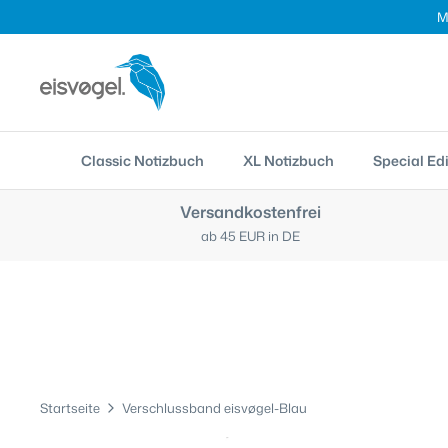
Direkt
M
zum
Inhalt
Classic Notizbuch
XL Notizbuch
Special Edi
Versandkostenfrei
ab 45 EUR in DE
Startseite
Verschlussband eisvøgel-Blau